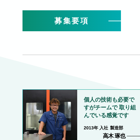
募集要項
個人の技術も必要で
すがチームで 取り組
んでいる感覚です
2013
製造部
高木 琢也