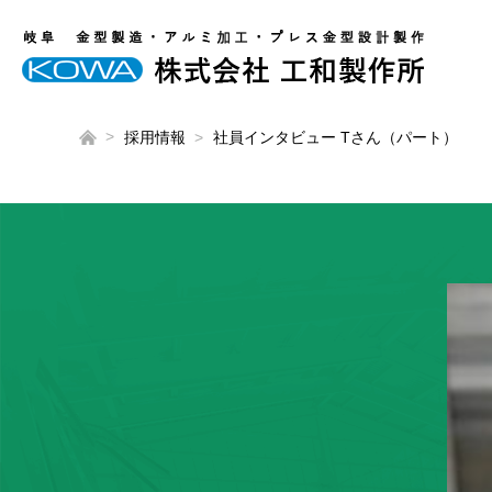
採用情報
社員インタビュー Tさん（パート）
工和製作所の強み
先輩インタビュー
代表あいさつ
金型の事例