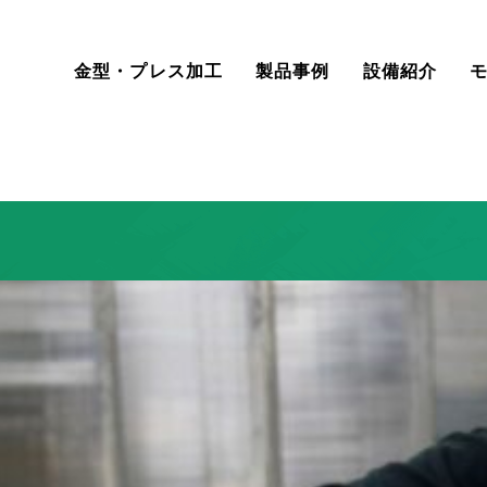
金型・プレス加工
製品事例
設備紹介
金型設計・製造
住宅資材
アルミプレス加工・NC
自動車部品
動画
鉄道車両部品
アルミプレス加工の
工和製作所の技術力
会社概要
募集要項
応募フォーム
アクセス
事例