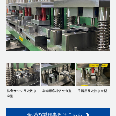
防音サッシ長穴抜き
車輛用窓枠切欠金型
手摺用長穴抜き金型
金型
金型の製作事例はこちら