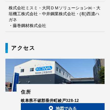
株式会社ミスミ・大同ＤＭソリューション㈱・大
垣機工株式会社・中井鋼業株式会社・(有)西濃ハ
ガネ
・
藤巻鋼材株式会社
アクセス
住所
岐阜県不破郡垂井町綾戸328-12
地図でみる